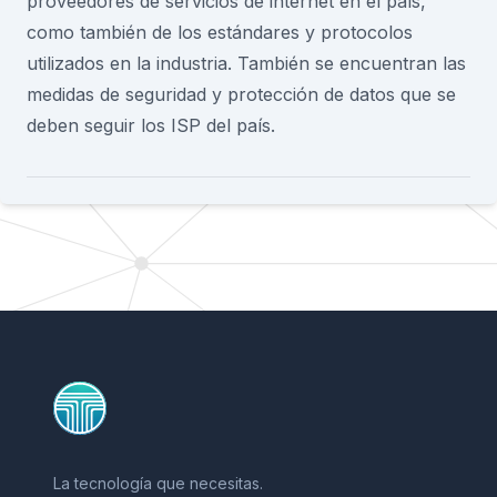
proveedores de servicios de internet en el país,
como también de los estándares y protocolos
utilizados en la industria. También se encuentran las
medidas de seguridad y protección de datos que se
deben seguir los ISP del país.
Footer
La tecnología que necesitas.